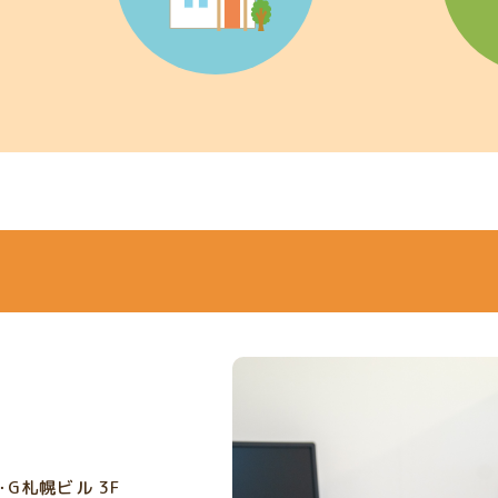
･G札幌ビル 3F