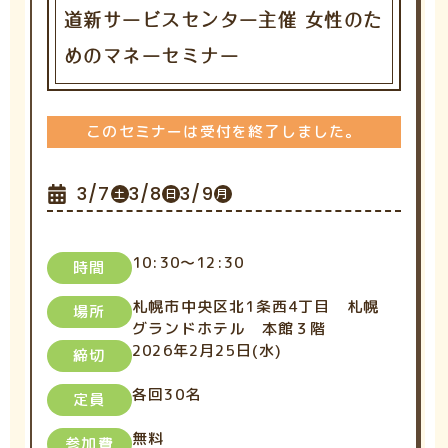
道新サービスセンター主催 女性のた
めのマネーセミナー
このセミナーは受付を終了しました。
3/7
3/8
3/9
土
日
月
10:30～12:30
時間
札幌市中央区北1条西4丁目 札幌
場所
グランドホテル 本館３階
2026年2月25日(水)
締切
各回30名
定員
無料
参加費